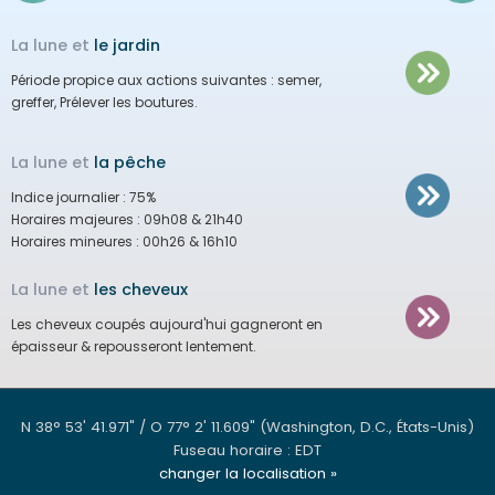
La lune et
le jardin
Période propice aux actions suivantes :
semer,
greffer, Prélever les boutures.
La lune et
la pêche
Indice journalier :
75%
Horaires majeures :
09h08 & 21h40
Horaires mineures :
00h26 & 16h10
La lune et
les cheveux
Les cheveux coupés aujourd'hui gagneront en
épaisseur & repousseront lentement.
N 38° 53' 41.971" / O 77° 2' 11.609"
(Washington, D.C., États-Unis)
Fuseau horaire : EDT
changer la localisation »