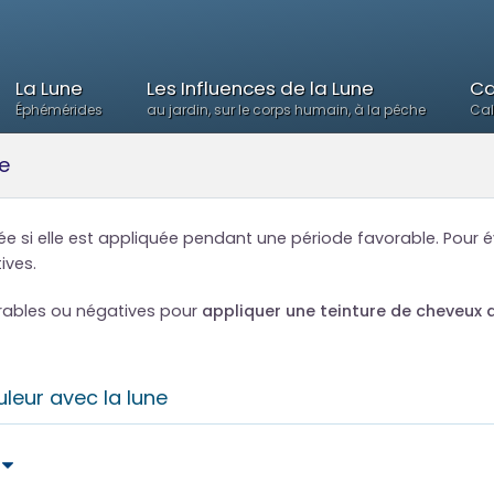
La Lune
Les Influences de la Lune
Ca
Éphémérides
au jardin, sur le corps humain, à la pêche
Cal
ne
e si elle est appliquée pendant une période favorable. Pour évi
ives.
orables ou négatives pour
appliquer une teinture de cheveux a
uleur avec la lune