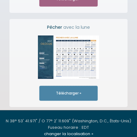
Pêcher
avec la lune
Télécharger »
N 38° 53' 41.971" / O 77° 2' 11.609"
(Washington, D.C., États-Unis)
Fuseau horaire : EDT
changer la localisation »