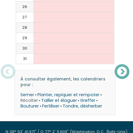
26
27
28
29
30
31
À consulter également, les calendriers
pour :
Semer
Planter, repiquer et rempoter
•
•
Récolter
Tailler et élaguer
Greffer
•
•
•
Bouturer
Fertiliser
Tondre, désherber
•
•
N 38° 53' 41.971" / O 77° 2' 11.609"
(Washington, D.C., États-Unis)