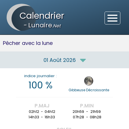
Calendrier
-
Lunaire
.Net
Pêcher avec la lune
01 Août 2026
indice journalier :
100
%
Gibbeuse Décroissante
P.MAJ
P.MIN
02h12
-
04h12
20h59
-
21h59
14h33
-
16h33
07h28
-
08h28