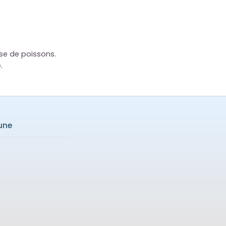
ise de poissons.
.
lune