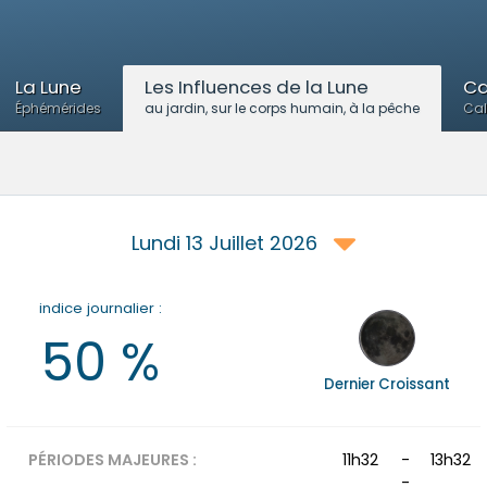
La Lune
Les Influences de la Lune
Ca
Éphémérides
au jardin, sur le corps humain, à la pêche
Cal
Lundi
13 Juillet 2026
indice journalier :
50
%
Dernier Croissant
PÉRIODES MAJEURES :
11h32
-
13h32
-