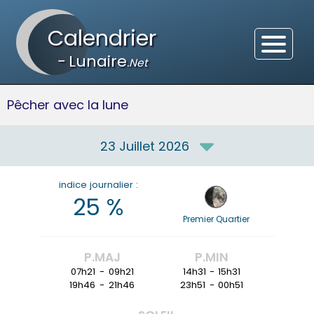
Calendrier
-
Lunaire
.Net
Pêcher avec la lune
23 Juillet 2026
indice journalier :
25
%
Premier Quartier
P.MAJ
P.MIN
07h21
-
09h21
14h31
-
15h31
19h46
-
21h46
23h51
-
00h51