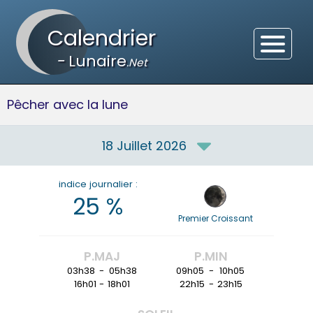
Calendrier
-
Lunaire
.Net
Pêcher avec la lune
18 Juillet 2026
indice journalier :
25
%
Premier Croissant
P.MAJ
P.MIN
03h38
-
05h38
09h05
-
10h05
16h01
-
18h01
22h15
-
23h15