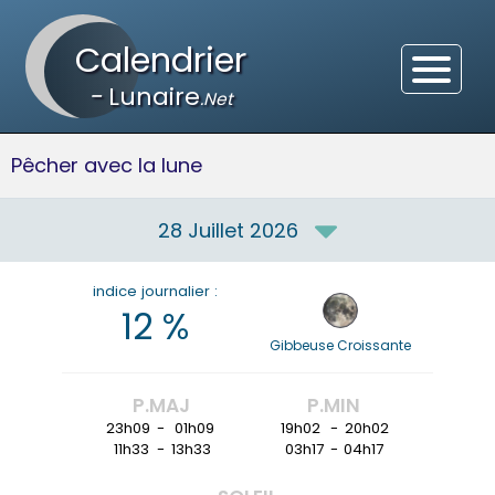
Calendrier
-
Lunaire
.Net
Pêcher avec la lune
28 Juillet 2026
indice journalier :
12
%
Gibbeuse Croissante
P.MAJ
P.MIN
23h09
-
01h09
19h02
-
20h02
11h33
-
13h33
03h17
-
04h17