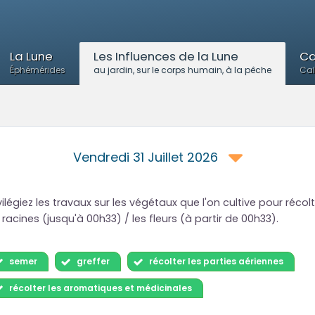
La Lune
Les Influences de la Lune
Ca
Éphémérides
au jardin, sur le corps humain, à la pêche
Cal
Vendredi 31 Juillet 2026
vilégiez les travaux sur les végétaux que l'on cultive pour récol
 racines (jusqu'à 00h33) / les fleurs (à partir de 00h33).
semer
greffer
récolter les parties aériennes
récolter les aromatiques et médicinales