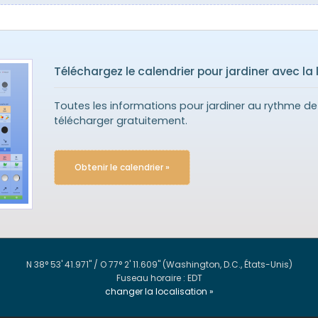
Téléchargez le calendrier pour jardiner avec la 
Toutes les informations pour jardiner au rythme de 
télécharger gratuitement.
Obtenir le calendrier »
N 38° 53' 41.971" / O 77° 2' 11.609"
(Washington, D.C., États-Unis)
Fuseau horaire : EDT
changer la localisation »