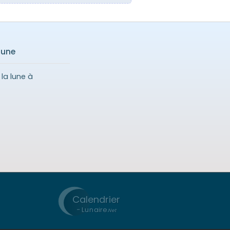
lune
la lune à
Calendrier
-
Lunaire
.Net