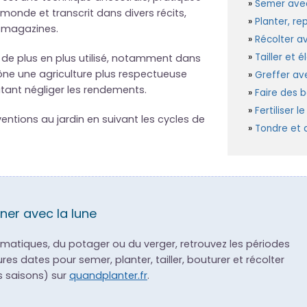
Semer avec
monde et transcrit dans divers récits,
Planter, re
t magazines.
Récolter av
Tailler et é
ui de plus en plus utilisé, notamment dans
rône une agriculture plus respectueuse
Greffer ave
tant négliger les rendements.
Faire des b
Fertiliser l
ntions au jardin en suivant les cycles de
Tondre et d
ner avec la lune
omatiques, du potager ou du verger, retrouvez les périodes
ures dates pour semer, planter, tailler, bouturer et récolter
es saisons) sur
quandplanter.fr
.