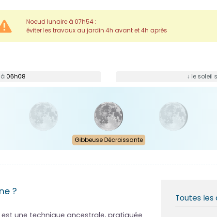
Noeud lunaire à 07h54 :
éviter les travaux au jardin 4h avant et 4h après
e à
06h08
↓ le solei
Gibbeuse Décroissante
ne ?
Toutes les 
e est une technique ancestrale, pratiquée