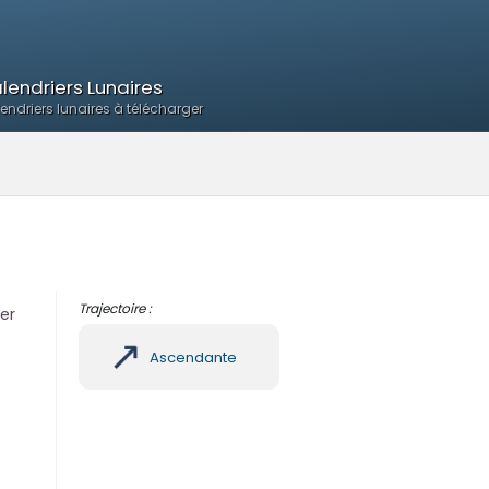
lendriers Lunaires
endriers lunaires à télécharger
Trajectoire :
ter
Ascendante