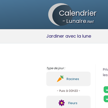
Calendrier
-
Lunaire
.Net
Jardiner avec la lune
Type de jour :
Pri
les
Racines
- Puis à 00h33 -
Fleurs