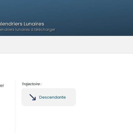
lendriers Lunaires
endriers lunaires à télécharger
Trajectoire :
ter
Descendante