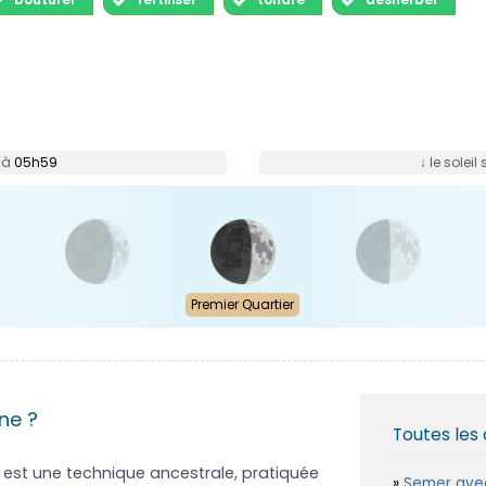
e à
05h59
↓ le solei
Premier Quartier
ne ?
Toutes les 
e est une technique ancestrale, pratiquée
Semer avec