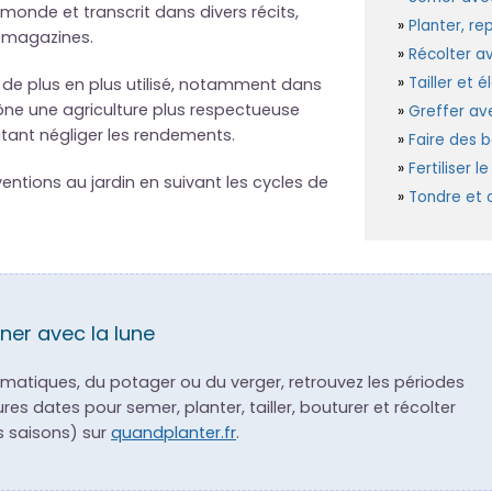
monde et transcrit dans divers récits,
Planter, re
t magazines.
Récolter av
Tailler et é
ui de plus en plus utilisé, notamment dans
rône une agriculture plus respectueuse
Greffer ave
tant négliger les rendements.
Faire des b
Fertiliser l
ntions au jardin en suivant les cycles de
Tondre et d
ner avec la lune
omatiques, du potager ou du verger, retrouvez les périodes
ures dates pour semer, planter, tailler, bouturer et récolter
es saisons) sur
quandplanter.fr
.