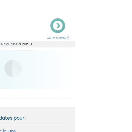
Jour suivant
l se couche à
20h31
dates pour :
 la lune