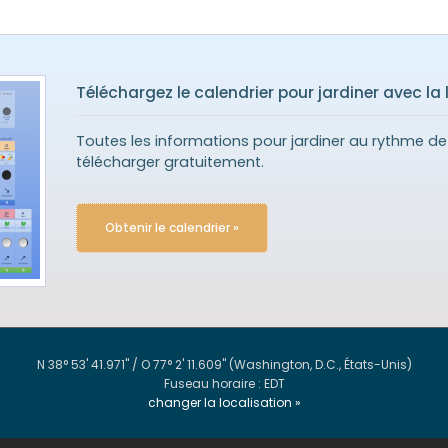
Téléchargez le calendrier pour jardiner avec la 
Toutes les informations pour jardiner au rythme de 
télécharger gratuitement.
Obtenir le calendrier »
N 38° 53' 41.971" / O 77° 2' 11.609"
(Washington, D.C., États-Unis)
Fuseau horaire : EDT
changer la localisation »