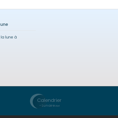
lune
la lune à
Calendrier
-
Lunaire
.Net