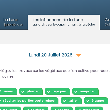
La Lune
Les Influences de la Lune
Ca
Éphémérides
au jardin, sur le corps humain, à la pêche
Cal
Lundi 20 Juillet 2026
vilégiez les travaux sur les végétaux que l'on cultive pour récol
 racines.
semer
planter
repiquer
rempoter
récolter les parties souterraines
tailler
élaguer
bouturer
fertiliser
tondre
désherber