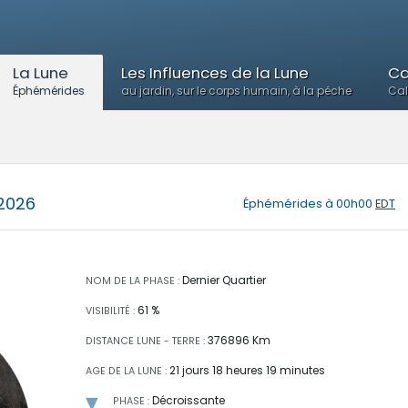
La Lune
Les Influences de la Lune
Ca
Éphémérides
au jardin, sur le corps humain, à la pêche
Cal
2026
Éphémérides
à 00h00
EDT
Dernier Quartier
NOM DE LA PHASE :
61 %
VISIBILITÉ :
376896 Km
DISTANCE LUNE - TERRE :
21 jours 18 heures 19 minutes
AGE DE LA LUNE :
Décroissante
PHASE :