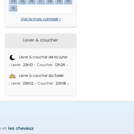
24
25
26
27
28
29
30
31
Voir le mois complet »
Lever & coucher
Lever & coucher
de la Lune
↑ Lever :
23h12
-
Coucher :
12h26
↓
Lever & coucher
du Soleil
↑ Lever :
06h12
-
Coucher :
20h18
↓
e et
les cheveux