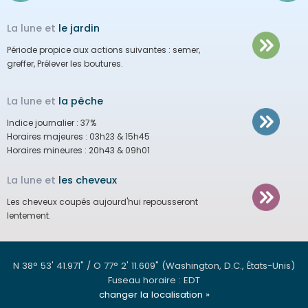
La lune et
le jardin
Période propice aux actions suivantes :
semer,
greffer, Prélever les boutures.
La lune et
la pêche
Indice journalier :
37%
Horaires majeures :
03h23 & 15h45
Horaires mineures :
20h43 & 09h01
La lune et
les cheveux
Les cheveux coupés aujourd'hui repousseront
lentement.
N 38° 53' 41.971" / O 77° 2' 11.609"
(Washington, D.C., États-Unis)
Fuseau horaire : EDT
changer la localisation »