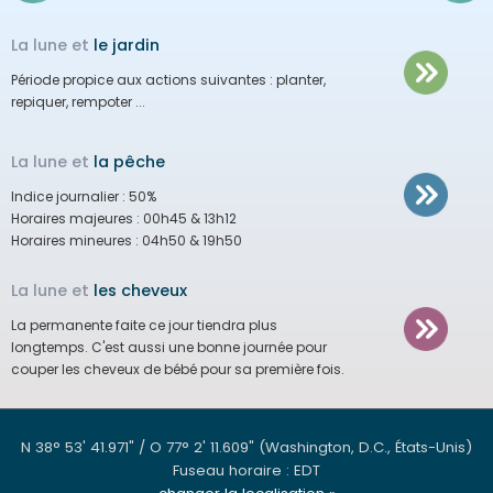
La lune et
le jardin
Période propice aux actions suivantes :
planter,
repiquer, rempoter ...
La lune et
la pêche
Indice journalier :
50%
Horaires majeures :
00h45 & 13h12
Horaires mineures :
04h50 & 19h50
La lune et
les cheveux
La permanente faite ce jour tiendra plus
longtemps.
C'est aussi une bonne journée pour
couper les cheveux de bébé pour sa première fois.
N 38° 53' 41.971" / O 77° 2' 11.609"
(Washington, D.C., États-Unis)
Fuseau horaire : EDT