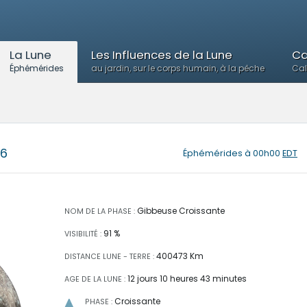
La Lune
Les Influences de la Lune
Ca
Éphémérides
au jardin, sur le corps humain, à la pêche
Cal
26
Éphémérides
à 00h00
EDT
Gibbeuse Croissante
NOM DE LA PHASE :
91 %
VISIBILITÉ :
400473 Km
DISTANCE LUNE - TERRE :
12 jours 10 heures 43 minutes
AGE DE LA LUNE :
Croissante
PHASE :