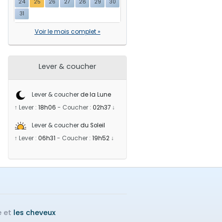
24
25
26
27
28
29
30
31
Voir le mois complet »
Lever & coucher
Lever & coucher
de la Lune
↑ Lever :
18h06
-
Coucher :
02h37
↓
Lever & coucher
du Soleil
↑ Lever :
06h31
-
Coucher :
19h52
↓
e et
les cheveux