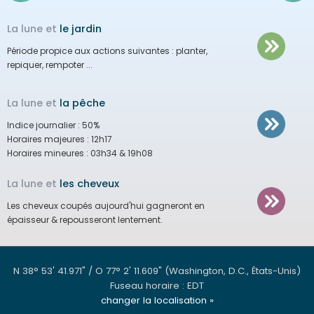
La lune et
le jardin
Période propice aux actions suivantes :
planter,
repiquer, rempoter ...
La lune et
la pêche
Indice journalier :
50%
Horaires majeures :
12h17
Horaires mineures :
03h34 & 19h08
La lune et
les cheveux
Les cheveux coupés aujourd'hui gagneront en
épaisseur & repousseront lentement.
N 38° 53' 41.971" / O 77° 2' 11.609"
(Washington, D.C., États-Unis)
Fuseau horaire : EDT
changer la localisation »