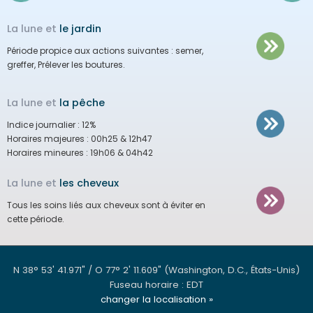
La lune et
le jardin
Période propice aux actions suivantes :
semer,
greffer, Prélever les boutures.
La lune et
la pêche
Indice journalier :
12%
Horaires majeures :
00h25 & 12h47
Horaires mineures :
19h06 & 04h42
La lune et
les cheveux
Tous les soins liés aux cheveux sont à éviter en
cette période.
N 38° 53' 41.971" / O 77° 2' 11.609"
(Washington, D.C., États-Unis)
Fuseau horaire : EDT
changer la localisation »