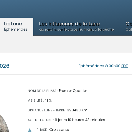
La Lune
Les Influences de la Lune
Ca
Éphémérides
au jardin, sur le corps humain, à la pêche
Cal
2026
Éphémérides
à 00h00
EDT
Premier Quartier
NOM DE LA PHASE :
41 %
VISIBILITÉ :
398430 Km
DISTANCE LUNE - TERRE :
6 jours 10 heures 43 minutes
AGE DE LA LUNE :
Croissante
PHASE :