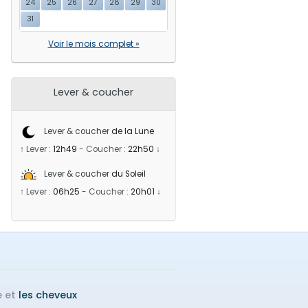
24
25
26
27
28
29
30
31
Voir le mois complet »
Lever & coucher
Lever & coucher
de la Lune
↑ Lever :
12h49
-
Coucher :
22h50
↓
Lever & coucher
du Soleil
↑ Lever :
06h25
-
Coucher :
20h01
↓
e et
les cheveux