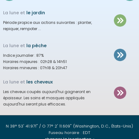
La lune et
le jardin
Période propice aux actions suivantes :
planter,
repiquer, rempoter ...
La lune et
la pêche
Indice journalier :
87%
Horaires majeures :
02h28 & 14h51
Horaires mineures :
07h18 & 20h47
La lune et
les cheveux
Les cheveux coupés aujourd'hui gagneront en
épaisseur.
Les soins et masques appliqués
aujourd'hui seront plus efficaces.
N 38° 53' 41.971" / O 77° 2' 11.609"
(Washington, D.C., États-Unis)
Fuseau horaire : EDT