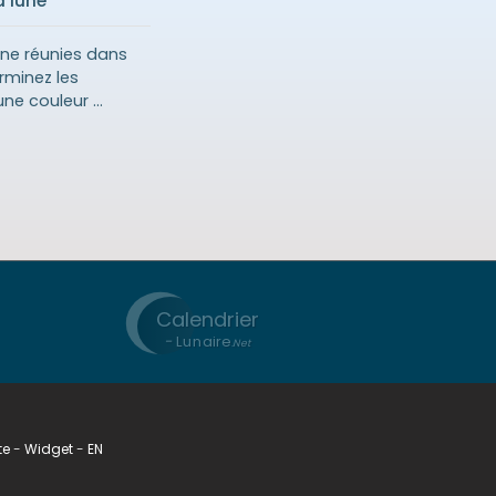
a lune
lune réunies dans
rminez les
ne couleur ...
Calendrier
-
Lunaire
.Net
te
-
Widget
-
EN