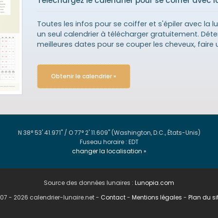
Téléchargez le calendrier pour se coiffer avec l
Toutes les infos pour se coiffer et s'épiler avec la 
un seul calendrier à télécharger gratuitement. Déte
meilleures dates pour se couper les cheveux, faire u
Obtenir le calendrier »
N 38° 53' 41.971" / O 77° 2' 11.609"
(Washington, D.C., États-Unis)
Fuseau horaire : EDT
changer la localisation »
Source des données lunaires :
Lunopia.com
07 - 2026 calendrier-lunaire.net
-
Contact
-
Mentions légales
-
Plan du si