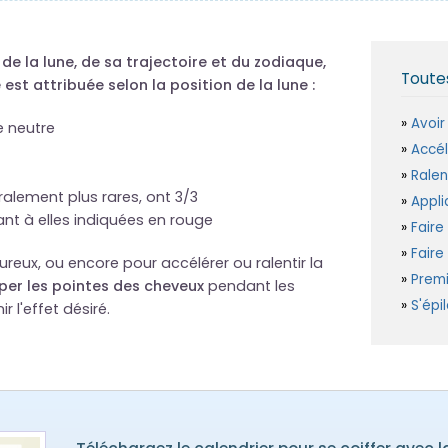
e la lune, de sa trajectoire et du zodiaque,
Toutes
est attribuée selon la position de la lune :
Avoir
e neutre
Accél
Ralen
ralement plus rares, ont 3/3
Appli
ant à elles indiquées en rouge
Faire
Faire
reux, ou encore pour accélérer ou ralentir la
Premi
per les pointes des cheveux
pendant les
S'épil
r l'effet désiré.