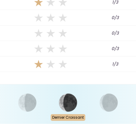
1/3
0/3
0/3
0/3
1/3
Dernier Croissant