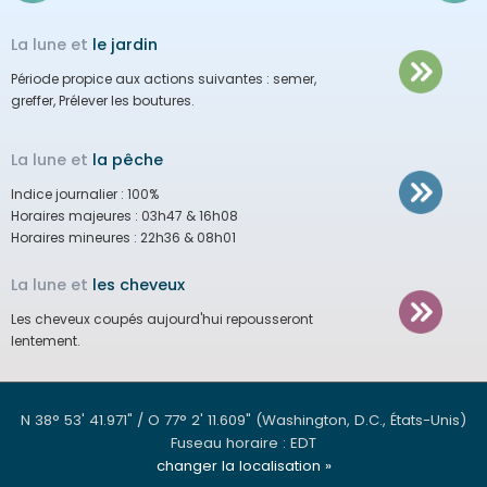
La lune et
le jardin
Période propice aux actions suivantes :
semer,
greffer, Prélever les boutures.
La lune et
la pêche
Indice journalier :
100%
Horaires majeures :
03h47 & 16h08
Horaires mineures :
22h36 & 08h01
La lune et
les cheveux
Les cheveux coupés aujourd'hui repousseront
lentement.
N 38° 53' 41.971" / O 77° 2' 11.609"
(Washington, D.C., États-Unis)
Fuseau horaire : EDT
changer la localisation »