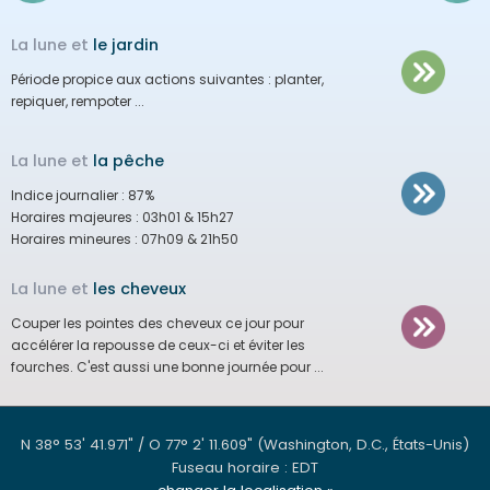
La lune et
le jardin
Période propice aux actions suivantes :
planter,
repiquer, rempoter ...
La lune et
la pêche
Indice journalier :
87%
Horaires majeures :
03h01 & 15h27
Horaires mineures :
07h09 & 21h50
La lune et
les cheveux
Couper les pointes des cheveux ce jour pour
accélérer la repousse de ceux-ci et éviter les
fourches.
C'est aussi une bonne journée pour ...
N 38° 53' 41.971" / O 77° 2' 11.609"
(Washington, D.C., États-Unis)
Fuseau horaire : EDT