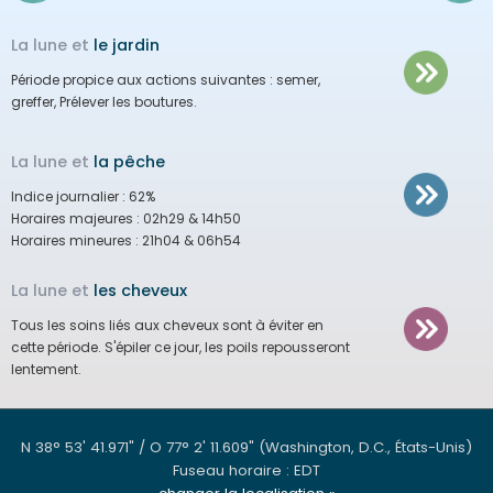
La lune et
le jardin
Période propice aux actions suivantes :
semer,
greffer, Prélever les boutures.
La lune et
la pêche
Indice journalier :
62%
Horaires majeures :
02h29 & 14h50
Horaires mineures :
21h04 & 06h54
La lune et
les cheveux
Tous les soins liés aux cheveux sont à éviter en
cette période.
S'épiler ce jour, les poils repousseront
lentement.
N 38° 53' 41.971" / O 77° 2' 11.609"
(Washington, D.C., États-Unis)
Fuseau horaire : EDT