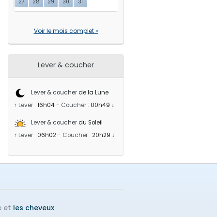
27
28
29
30
31
Voir le mois complet »
Lever & coucher
Lever & coucher
de la Lune
↑ Lever :
16h04
-
Coucher :
00h49
↓
Lever & coucher
du Soleil
↑ Lever :
06h02
-
Coucher :
20h29
↓
e et
les cheveux