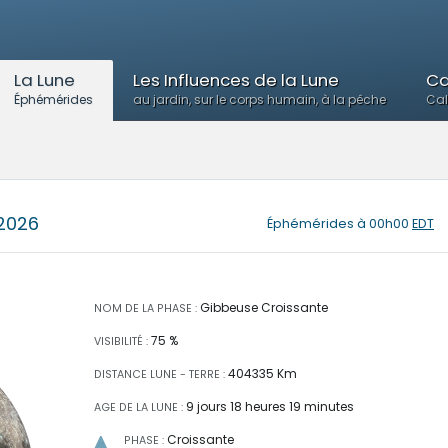
La Lune
Les Influences de la Lune
Ca
Éphémérides
au jardin, sur le corps humain, à la pêche
Cal
 2026
Éphémérides
à 00h00
EDT
Gibbeuse Croissante
NOM DE LA PHASE :
75 %
VISIBILITÉ :
404335 Km
DISTANCE LUNE - TERRE :
9 jours 18 heures 19 minutes
AGE DE LA LUNE :
Croissante
PHASE :