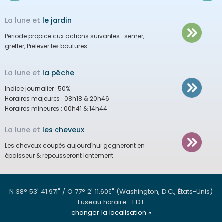
La lune et
le jardin
Période propice aux actions suivantes :
semer,
greffer, Prélever les boutures.
La lune et
la pêche
Indice journalier :
50%
Horaires majeures :
08h18 & 20h46
Horaires mineures :
00h41 & 14h44
La lune et
les cheveux
Les cheveux coupés aujourd'hui gagneront en
épaisseur & repousseront lentement.
N 38° 53' 41.971" / O 77° 2' 11.609"
(Washington, D.C., États-Unis)
Fuseau horaire : EDT
changer la localisation »