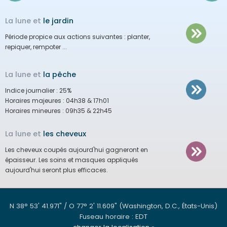
La lune et
le jardin
Période propice aux actions suivantes :
planter,
repiquer, rempoter ...
La lune et
la pêche
Indice journalier :
25%
Horaires majeures :
04h38 & 17h01
Horaires mineures :
09h35 & 22h45
La lune et
les cheveux
Les cheveux coupés aujourd'hui gagneront en
épaisseur.
Les soins et masques appliqués
aujourd'hui seront plus efficaces.
N 38° 53' 41.971" / O 77° 2' 11.609"
(Washington, D.C., États-Unis)
Fuseau horaire : EDT