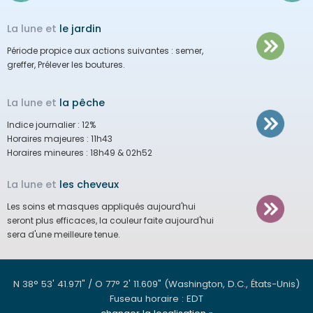
La lune et
le jardin
Période propice aux actions suivantes :
semer,
greffer, Prélever les boutures.
La lune et
la pêche
Indice journalier :
12%
Horaires majeures :
11h43
Horaires mineures :
18h49 & 02h52
La lune et
les cheveux
Les soins et masques appliqués aujourd'hui
seront plus efficaces, la couleur faite aujourd'hui
sera d'une meilleure tenue.
N 38° 53' 41.971" / O 77° 2' 11.609"
(Washington, D.C., États-Unis)
Fuseau horaire : EDT