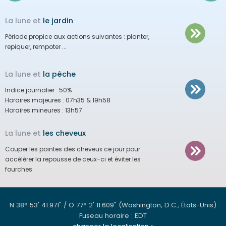
La lune et
le jardin
Période propice aux actions suivantes :
planter,
repiquer, rempoter ...
La lune et
la pêche
Indice journalier :
50%
Horaires majeures :
07h35 & 19h58
Horaires mineures :
13h57
La lune et
les cheveux
Couper les pointes des cheveux ce jour pour
accélérer la repousse de ceux-ci et éviter les
fourches.
N 38° 53' 41.971" / O 77° 2' 11.609"
(Washington, D.C., États-Unis)
Fuseau horaire : EDT