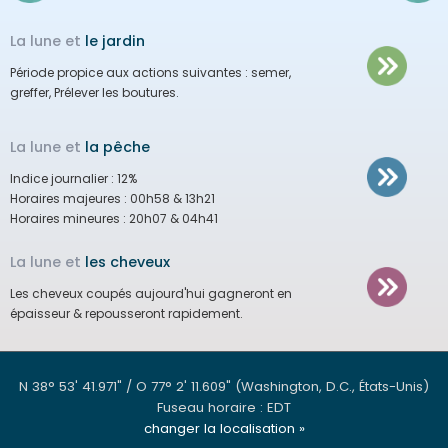
La lune et
le jardin
Période propice aux actions suivantes :
semer,
greffer, Prélever les boutures.
La lune et
la pêche
Indice journalier :
12%
Horaires majeures :
00h58 & 13h21
Horaires mineures :
20h07 & 04h41
La lune et
les cheveux
Les cheveux coupés aujourd'hui gagneront en
épaisseur & repousseront rapidement.
N 38° 53' 41.971" / O 77° 2' 11.609"
(Washington, D.C., États-Unis)
Fuseau horaire : EDT
changer la localisation »